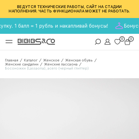
ВЕДУТСЯ ТЕХНИЧЕСКИЕ РАБОТЫ, САЙТ НА СТАДИИ
НАПОЛНЕНИЯ. ЧАСТЬ ФУНКЦИОНАЛА МОЖЕТ НЕ РАБОТАТЬ.
1 балл = 1 рубль и накапливай бонусы!
Бонусная пр
0
0
Главная
Каталог
Женское
Женская обувь
/
/
/
/
Женские сандалии
Женские лассаона
/
/
Босоножки {Lassaona}, acero (черный глиттер)