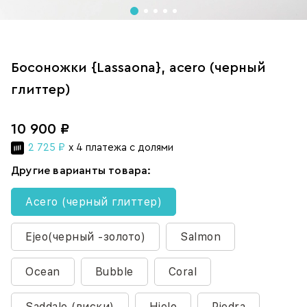
Босоножки {Lassaona}, acero (черный
глиттер)
10 900 ₽
2 725 ₽
x 4 платежа с долями
Другие варианты товара:
Acero (черный глиттер)
Ejeo(черный -золото)
Salmon
Ocean
Bubble
Coral
Saddale (виски)
Hielo
Piedra