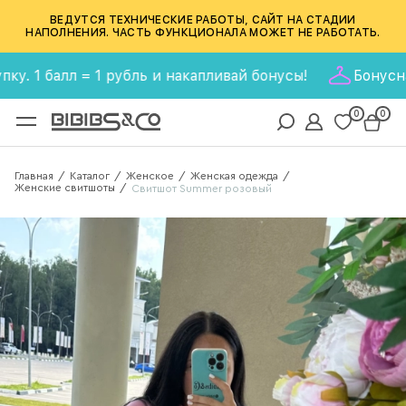
ВЕДУТСЯ ТЕХНИЧЕСКИЕ РАБОТЫ, САЙТ НА СТАДИИ
НАПОЛНЕНИЯ. ЧАСТЬ ФУНКЦИОНАЛА МОЖЕТ НЕ РАБОТАТЬ.
л = 1 рубль и накапливай бонусы!
Бонусная програ
0
0
Главная
Каталог
Женское
Женская одежда
/
/
/
/
Женские свитшоты
/
Свитшот Summer розовый