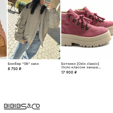
Бомбер “3В” хаки
Ботинки {Oslo classic}
Осло классик замша
8 750 ₽
фуксия
17 900 ₽