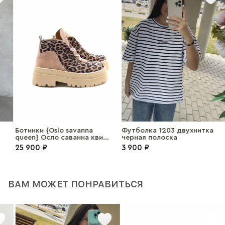
Ботинки {Oslo savanna
Футболка 1203 двухнитка
Д
queen} Осло саванна квин
черная полоска
1
замша пудра
25 900 ₽
3 900 ₽
ВАМ МОЖЕТ ПОНРАВИТЬСЯ