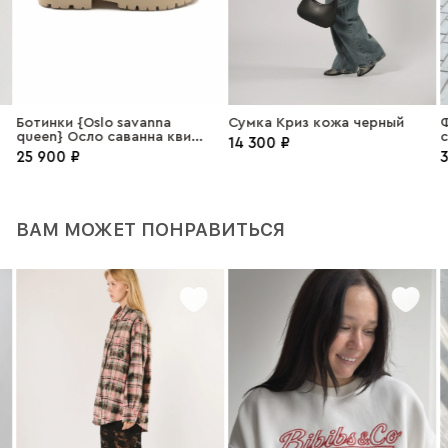
Ботинки {Oslo savanna
Сумка Криз кожа черный
Ф
queen} Осло саванна квин
с
14 300 ₽
замша зеленый
25 900 ₽
3
ВАМ МОЖЕТ ПОНРАВИТЬСЯ