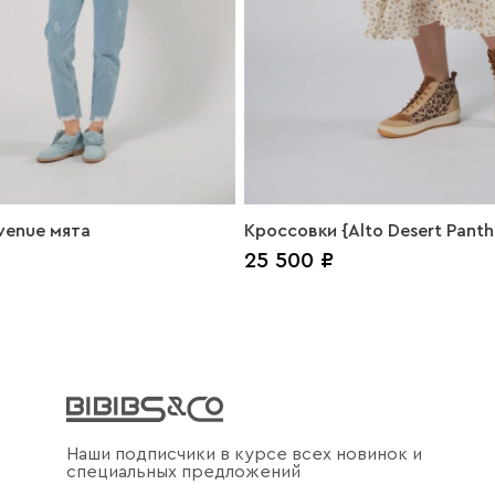
enue мята
Кроссовки {Alto Desert Panthe
25 500 ₽
Альто, пустыня
Наши подписчики в курсе всех новинок и
специальных предложений