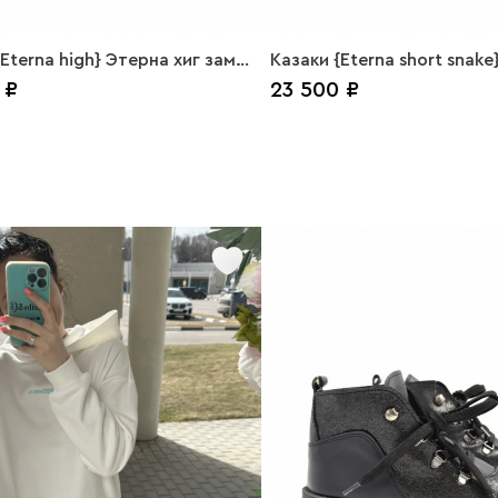
Eterna high} Этерна хиг замша
Казаки {Eterna short snake
 ₽
23 500 ₽
шорт снейк белый