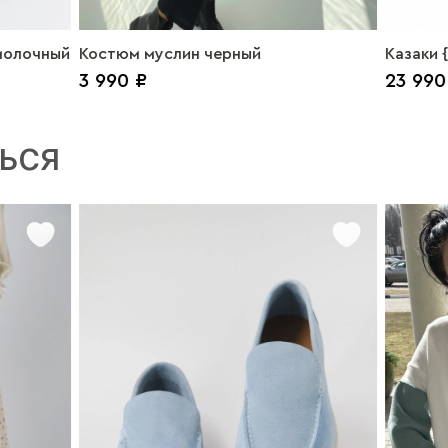
молочный
Костюм муслин черный
Казаки {
3 990 ₽
23 990
vison
ЬСЯ