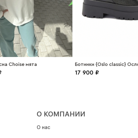
на Choise мята
Ботинки {Oslo classic} Осл
₽
17 900 ₽
черный глиттер
О КОМПАНИИ
О нас