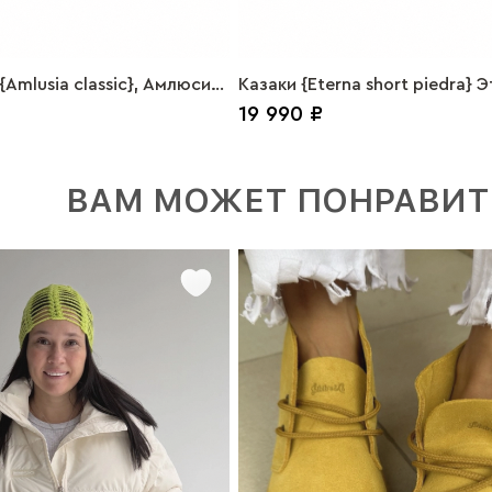
Amlusia classic}, Амлюсиа
Казаки {Eterna short piedra} 
19 990 ₽
амша Бежевый
шорт замша пьедра
ВАМ МОЖЕТ ПОНРАВИТ