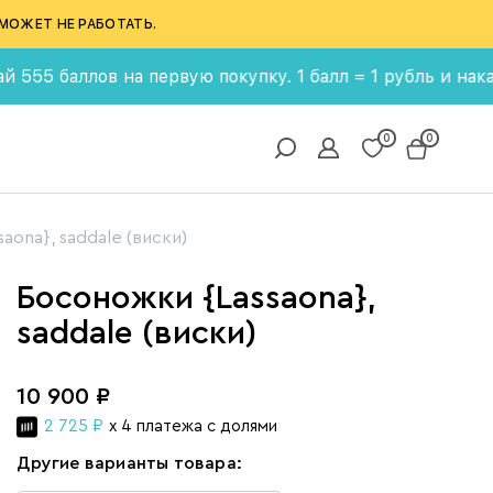
МОЖЕТ НЕ РАБОТАТЬ.
в на первую покупку. 1 балл = 1 рубль и накапливай бо
0
0
aona}, saddale (виски)
Босоножки {Lassaona},
saddale (виски)
10 900 ₽
2 725 ₽
x 4 платежа с долями
Другие варианты товара: