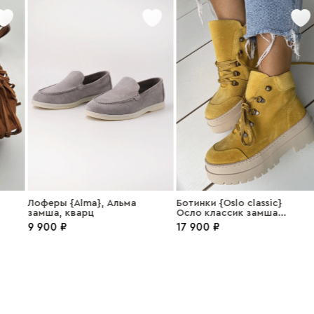
Лоферы {Alma}, Альма
Ботинки {Oslo classic}
замша, кварц
Осло классик замша
желтый
9 900 ₽
17 900 ₽