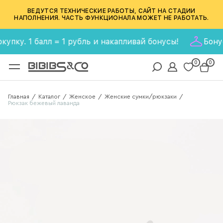
ВЕДУТСЯ ТЕХНИЧЕСКИЕ РАБОТЫ, САЙТ НА СТАДИИ
НАПОЛНЕНИЯ. ЧАСТЬ ФУНКЦИОНАЛА МОЖЕТ НЕ РАБОТАТЬ.
у. 1 балл = 1 рубль и накапливай бонусы!
Бонусная
0
0
Главная
Каталог
Женское
Женские сумки/рюкзаки
/
/
/
/
Рюкзак бежевый лаванда