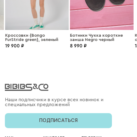
Кроссовки {Bongo
Ботинки Чукка короткие
К
FurStride green}, зеленый
замша Negro черный
c
19 900 ₽
8 990 ₽
1
Наши подписчики в курсе всех новинок и
специальных предложений
ПОДПИСАТЬСЯ