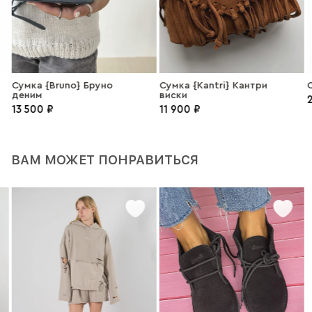
Сумка {Bruno} Бруно
Сумка {Kantri} Кантри
С
деним
виски
2
13 500 ₽
11 900 ₽
ВАМ МОЖЕТ ПОНРАВИТЬСЯ