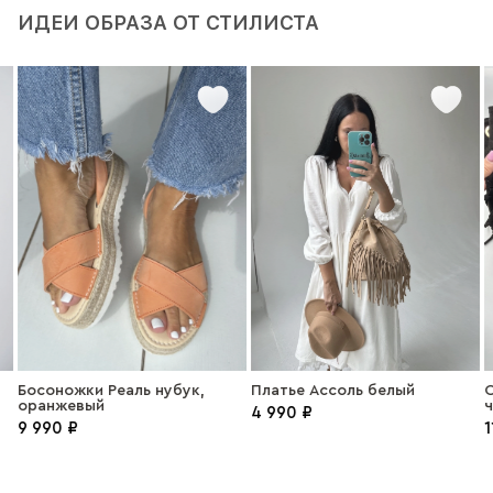
ИДЕИ ОБРАЗА ОТ СТИЛИСТА
Босоножки Реаль нубук,
Платье Ассоль белый
С
оранжевый
4 990 ₽
9 990 ₽
1