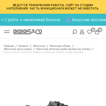
ВЕДУТСЯ ТЕХНИЧЕСКИЕ РАБОТЫ, САЙТ НА СТАДИИ
НАПОЛНЕНИЯ. ЧАСТЬ ФУНКЦИОНАЛА МОЖЕТ НЕ РАБОТАТЬ.
рубль и накапливай бонусы!
Бонусная программа BIB
0
0
Главная
Каталог
Женское
Женская обувь
/
/
/
/
Женские кроссовки
Женские amlusia snake (амлюсиа снейк)
/
/
Кроссовки {Amlusia snake}, Амлюсиа снейк, кожа черный