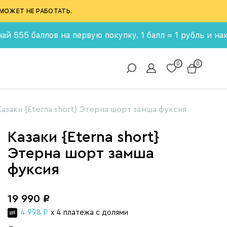
МОЖЕТ НЕ РАБОТАТЬ.
аллов на первую покупку. 1 балл = 1 рубль и накапливай
0
0
Казаки {Eterna short} Этерна шорт замша фуксия
Казаки {Eterna short}
Этерна шорт замша
фуксия
19 990 ₽
4 998 ₽
x 4 платежа с долями