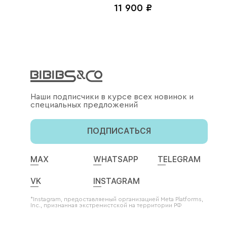
11 900 ₽
ония, джинс
Наши подписчики в курсе всех новинок и
специальных предложений
ПОДПИСАТЬСЯ
MAX
WHATSAPP
TELEGRAM
VK
INSTAGRAM
*Instagram, предоставляемый организацией Meta Platforms,
Inc., признанная экстремистской на территории РФ