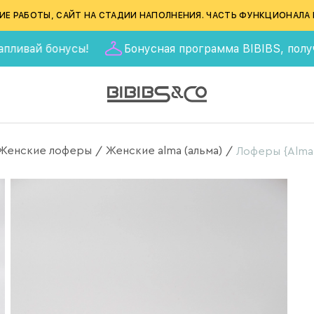
ИЕ РАБОТЫ, САЙТ НА СТАДИИ НАПОЛНЕНИЯ. ЧАСТЬ ФУНКЦИОНАЛА 
бонусы!
Бонусная программа BIBIBS, получай 555 ба
Женские лоферы
Женские alma (альма)
/
/
Лоферы {Alma}