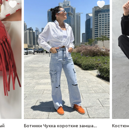
й
Ботинки Чукка короткие замша
Костюм 