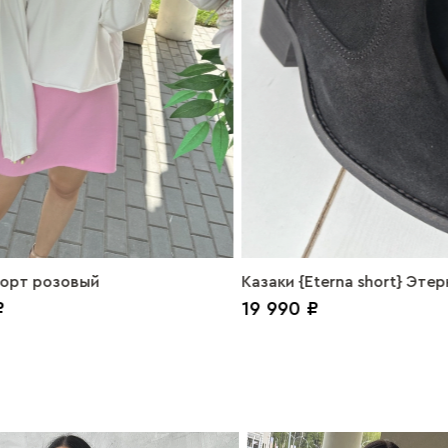
орт розовый
Казаки {Eterna short} Эте
₽
19 990 ₽
замша черный