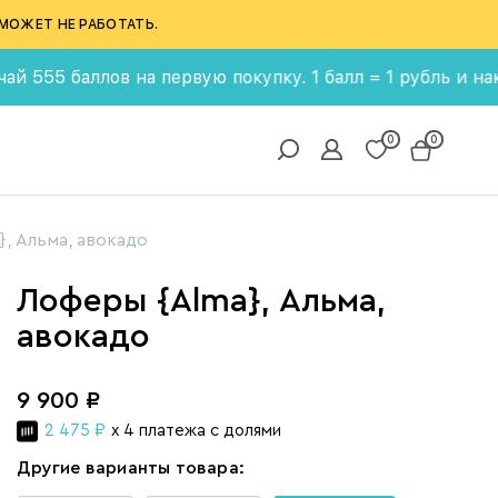
МОЖЕТ НЕ РАБОТАТЬ.
ллов на первую покупку. 1 балл = 1 рубль и накапливай
0
0
, Альма, авокадо
Лоферы {Alma}, Альма,
авокадо
9 900 ₽
2 475 ₽
x 4 платежа с долями
Другие варианты товара: