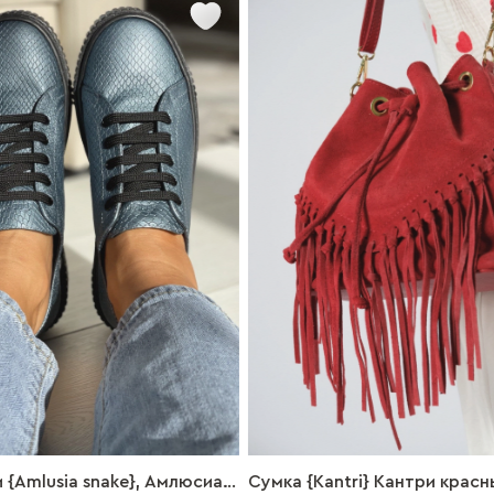
{Amlusia snake}, Амлюсиа
Сумка {Kantri} Кантри красны