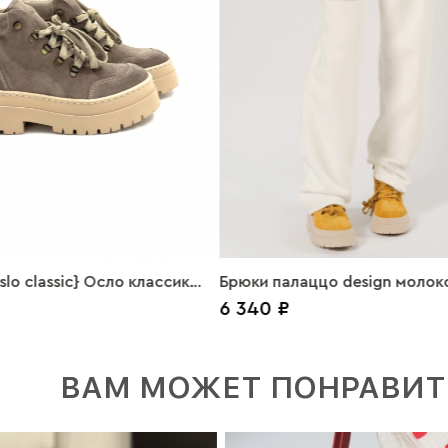
lo classic} Осло классик
Брюки палаццо design молок
6 340 ₽
ль
ВАМ МОЖЕТ ПОНРАВИТ