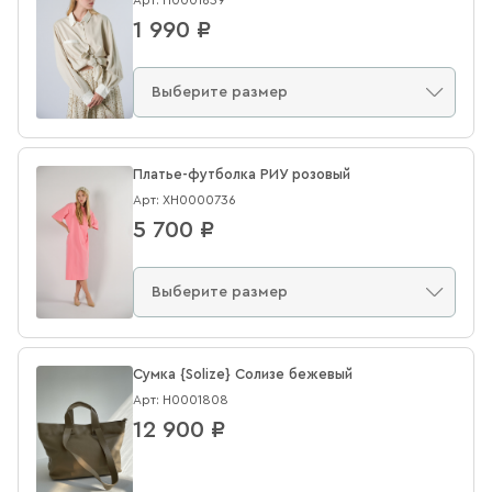
1 990 ₽
Платье-футболка РИУ розовый
Арт: XН0000736
5 700 ₽
Сумка {Solize} Солизе бежевый
Арт: Н0001808
12 900 ₽