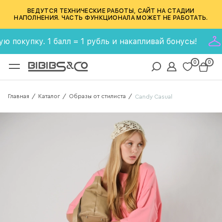
ВЕДУТСЯ ТЕХНИЧЕСКИЕ РАБОТЫ, САЙТ НА СТАДИИ
НАПОЛНЕНИЯ. ЧАСТЬ ФУНКЦИОНАЛА МОЖЕТ НЕ РАБОТАТЬ.
упку. 1 балл = 1 рубль и накапливай бонусы!
Бонус
0
0
Главная
Каталог
Образы от стилиста
/
/
/
Candy Casual