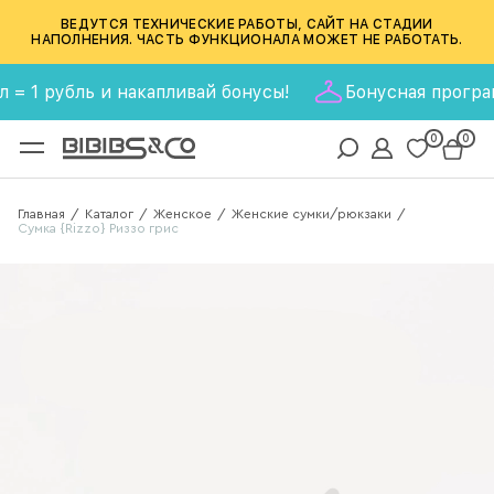
ВЕДУТСЯ ТЕХНИЧЕСКИЕ РАБОТЫ, САЙТ НА СТАДИИ
НАПОЛНЕНИЯ. ЧАСТЬ ФУНКЦИОНАЛА МОЖЕТ НЕ РАБОТАТЬ.
1 рубль и накапливай бонусы!
Бонусная программа B
0
0
Главная
Каталог
Женское
Женские сумки/рюкзаки
/
/
/
/
Сумка {Rizzo} Риззо грис