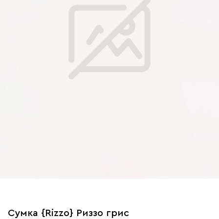
Сумка {Rizzo} Риззо грис