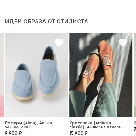
ИДЕИ ОБРАЗА ОТ СТИЛИСТА
Лоферы {Alma}, Альма
Кроссовки {Amlusia
К
замша, скай
classic}, Амлюсиа классик,
9
замша коралл
9 900 ₽
15 900 ₽