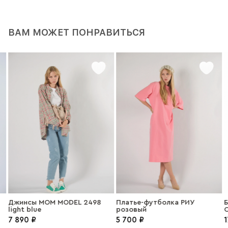
ВАМ МОЖЕТ ПОНРАВИТЬСЯ
Джинсы MOM MODEL 2498
Платье-футболка РИУ
Б
light blue
розовый
О
г
7 890 ₽
5 700 ₽
1