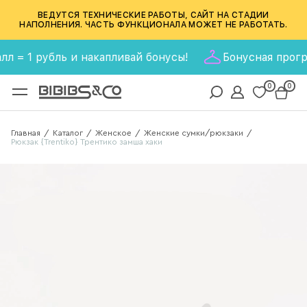
ВЕДУТСЯ ТЕХНИЧЕСКИЕ РАБОТЫ, САЙТ НА СТАДИИ
НАПОЛНЕНИЯ. ЧАСТЬ ФУНКЦИОНАЛА МОЖЕТ НЕ РАБОТАТЬ.
 1 рубль и накапливай бонусы!
Бонусная программа
0
0
Главная
Каталог
Женское
Женские сумки/рюкзаки
/
/
/
/
Рюкзак {Trentiko} Трентико замша хаки