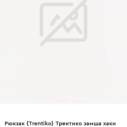
Рюкзак {Trentiko} Трентико замша хаки