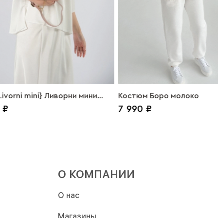
ivorni mini} Ливорни мини
Костюм Боро молоко
 ₽
7 990 ₽
О КОМПАНИИ
О нас
Магазины