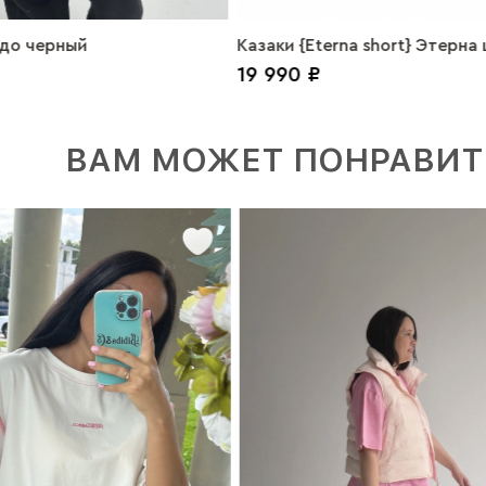
до черный
Казаки {Eterna short} Этерна
19 990 ₽
кожа черный
ВАМ МОЖЕТ ПОНРАВИТ