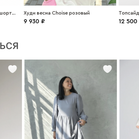
 шорт
Худи весна Choise розовый
Топсайд
9 930 ₽
12 500
ЬСЯ