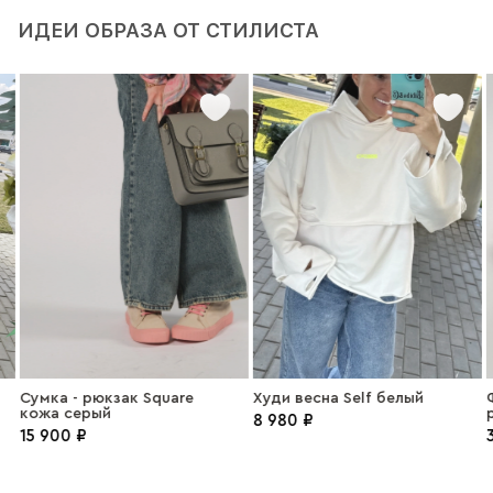
ИДЕИ ОБРАЗА ОТ СТИЛИСТА
Сумка - рюкзак Square
Худи весна Self белый
Ф
кожа серый
8 980 ₽
15 900 ₽
3