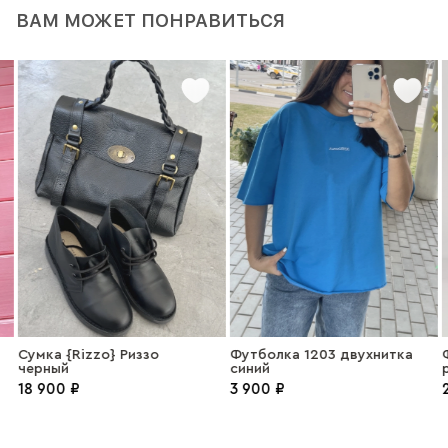
ВАМ МОЖЕТ ПОНРАВИТЬСЯ
Сумка {Rizzo} Риззо
Футболка 1203 двухнитка
черный
синий
18 900 ₽
3 900 ₽
2