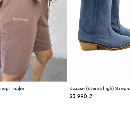
порт кофе
Казаки {Eterna high} Этерн
₽
23 990 ₽
джинс