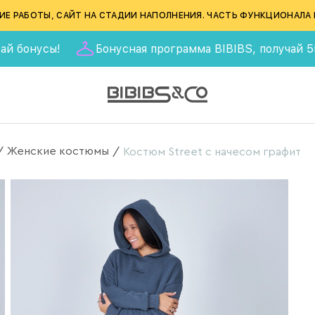
ИЕ РАБОТЫ, САЙТ НА СТАДИИ НАПОЛНЕНИЯ. ЧАСТЬ ФУНКЦИОНАЛА 
сы!
Бонусная программа BIBIBS, получай 555 баллов
Женские костюмы
/
/
Костюм Street с начесом графит