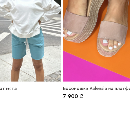
рт мята
Босоножки Valensia на плат
7 900 ₽
6см нубук, пьедра