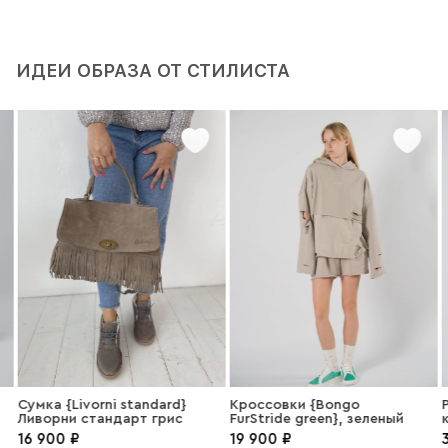
ИДЕИ ОБРАЗА ОТ СТИЛИСТА
Сумка {Livorni standard}
Кроссовки {Bongo
Р
Ливорни стандарт грис
FurStride green}, зеленый
16 900 ₽
19 900 ₽
3