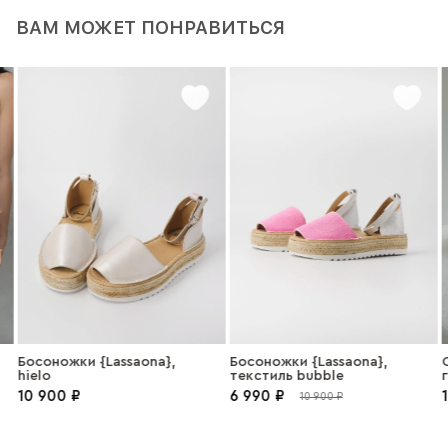
ВАМ МОЖЕТ ПОНРАВИТЬСЯ
Босоножки {Lassaona},
Босоножки {Lassaona},
С
hielo
текстиль bubble
г
10 900 ₽
6 990 ₽
1
10 900 ₽