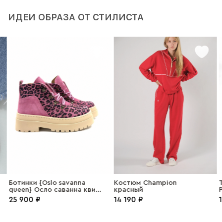
ИДЕИ ОБРАЗА ОТ СТИЛИСТА
Ботинки {Oslo savanna
Костюм Champion
Т
queen} Осло саванна квин
красный
P
замша фуксия
25 900 ₽
14 190 ₽
1