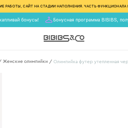
ИЕ РАБОТЫ, САЙТ НА СТАДИИ НАПОЛНЕНИЯ. ЧАСТЬ ФУНКЦИОНАЛА 
ай бонусы!
Бонусная программа BIBIBS, получай 555
Женские олимпийки
/
/
Олимпийка футер утепленная че