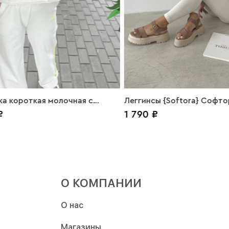
а короткая молочная с
Леггинсы {Softora} Софто
₽
1 790 ₽
м краем
молочный
О КОМПАНИИ
О нас
Магазины