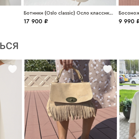
Ботинки {Oslo classic} Осло классик
Босонож
17 900 ₽
9 990 
замша красный
ЬСЯ