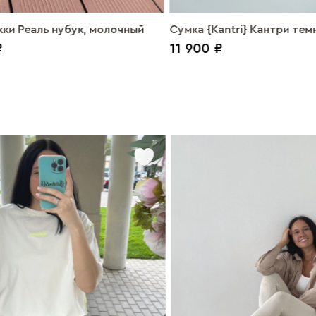
ки Реаль нубук, молочный
Сумка {Kantri} Кантри те
₽
11 900 ₽