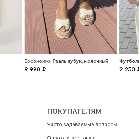
Босоножки Реаль нубук, молочный
Футболк
9 990 ₽
2 250 
неоновы
ПОКУПАТЕЛЯМ
Часто задаваемые вопросы
Оплата и доставка