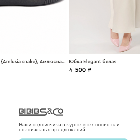
{Amlusia snake}, Амлюсиа
Юбка Elegant белая
4 500 ₽
а черный
Наши подписчики в курсе всех новинок и
специальных предложений