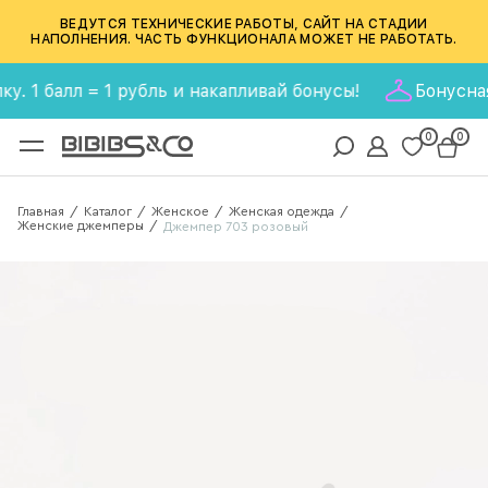
ВЕДУТСЯ ТЕХНИЧЕСКИЕ РАБОТЫ, САЙТ НА СТАДИИ
НАПОЛНЕНИЯ. ЧАСТЬ ФУНКЦИОНАЛА МОЖЕТ НЕ РАБОТАТЬ.
балл = 1 рубль и накапливай бонусы!
Бонусная про
0
0
Главная
Каталог
Женское
Женская одежда
/
/
/
/
Женские джемперы
/
Джемпер 703 розовый