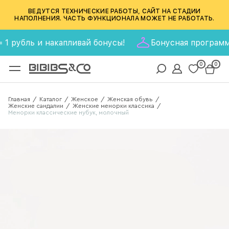
ВЕДУТСЯ ТЕХНИЧЕСКИЕ РАБОТЫ, САЙТ НА СТАДИИ
НАПОЛНЕНИЯ. ЧАСТЬ ФУНКЦИОНАЛА МОЖЕТ НЕ РАБОТАТЬ.
рубль и накапливай бонусы!
Бонусная программа BIB
0
0
Главная
Каталог
Женское
Женская обувь
/
/
/
/
Женские сандалии
Женские менорки классика
/
/
Менорки классические нубук, молочный