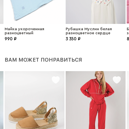
Майка укороченная
Рубашка Mуслин белая
Б
разноцветный
разноцветное сердце
990 ₽
3 350 ₽
8
ВАМ МОЖЕТ ПОНРАВИТЬСЯ