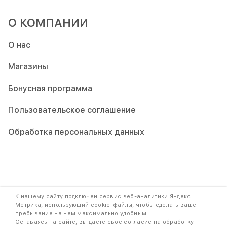
О КОМПАНИИ
О нас
Магазины
Бонусная программа
Пользовательское соглашение
Обработка персональных данных
Copyright © 2009-2026. При использовании контента ссылка на
К нашему сайту подключен сервис веб-аналитики Яндекс
наш сайт обязательна.
Метрика, использующий cookie-файлы, чтобы сделать ваше
пребывание на нем максимально удобным.
Публичная оферта и Политика конфиденциальности
Оставаясь на сайте, вы даете свое согласие на обработку