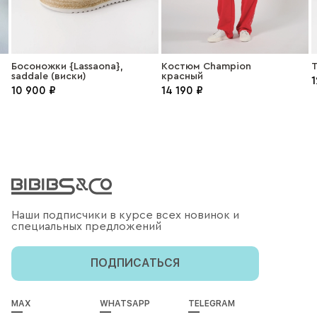
Босоножки {Lassaona},
Костюм Champion
Т
saddale (виски)
красный
1
10 900 ₽
14 190 ₽
Наши подписчики в курсе всех новинок и
специальных предложений
ПОДПИСАТЬСЯ
MAX
WHATSAPP
TELEGRAM