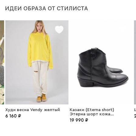
ИДЕИ ОБРАЗА ОТ СТИЛИСТА
Худи весна Vendy желтый
Казаки {Eterna short}
Ш
Этерна шорт кожа
6 160 ₽
2
черный
19 990 ₽