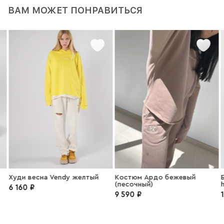
ВАМ МОЖЕТ ПОНРАВИТЬСЯ
Худи весна Vendy желтый
Костюм Ардо бежевый
Б
(песочный)
h
6 160 ₽
9 590 ₽
1