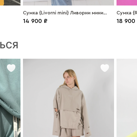
Сумка {Livorni mini} Ливорни мини
Сумка {R
14 900 ₽
18 900
грис
ЬСЯ