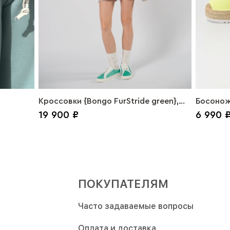
Кроссовки {Bongo FurStride green},
Босонож
19 900 ₽
6 990 
зеленый
ПОКУПАТЕЛЯМ
Часто задаваемые вопросы
Оплата и доставка