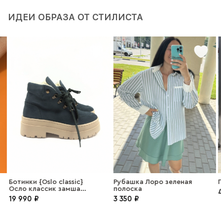
ИДЕИ ОБРАЗА ОТ СТИЛИСТА
Ботинки {Oslo classic}
Рубашка Лоро зеленая
П
Осло классик замша
полоска
4
петрол
19 990 ₽
3 350 ₽