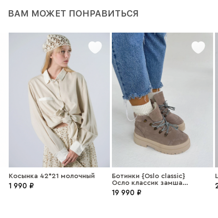
ВАМ МОЖЕТ ПОНРАВИТЬСЯ
Косынка 42*21 молочный
Ботинки {Oslo classic}
Ш
Осло классик замша
1 990 ₽
2
никель
19 990 ₽