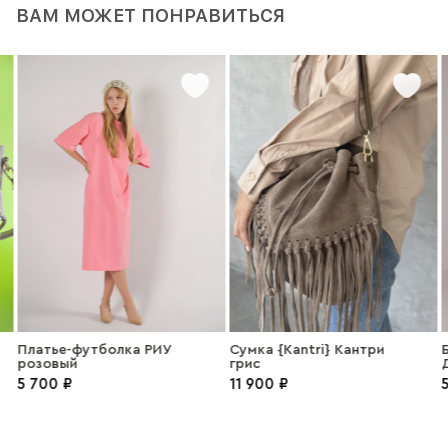
ВАМ МОЖЕТ ПОНРАВИТЬСЯ
Платье-футболка РИУ
Сумка {Kantri} Кантри
розовый
грис
5 700 ₽
11 900 ₽
5