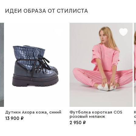
ИДЕИ ОБРАЗА ОТ СТИЛИСТА
Дутики Ахора кожа, синий
Футболка короткая COS
К
розовый меланж
c
13 900 ₽
2 950 ₽
1