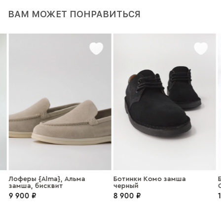
ВАМ МОЖЕТ ПОНРАВИТЬСЯ
Лоферы {Alma}, Альма
Ботинки Комо замша
Б
замша, бисквит
черный
О
9 900 ₽
8 900 ₽
1