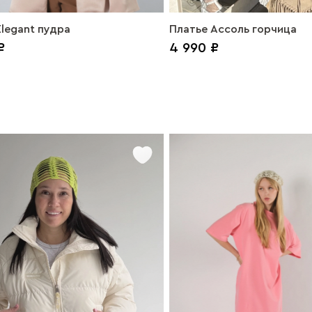
legant пудра
Платье Ассоль горчица
₽
4 990 ₽