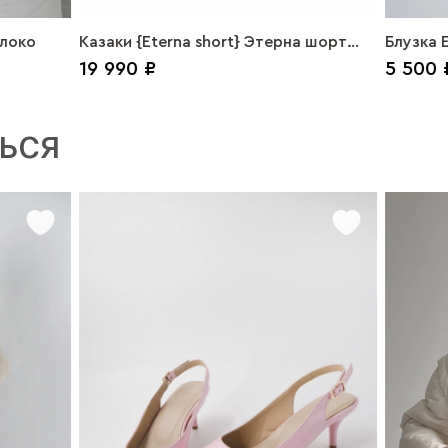
локо
Казаки {Eterna short} Этерна шорт
Блузка E
19 990 ₽
5 500 
замша бежевый
ЬСЯ