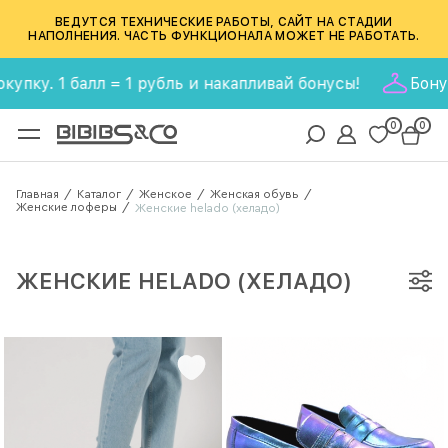
ВЕДУТСЯ ТЕХНИЧЕСКИЕ РАБОТЫ, САЙТ НА СТАДИИ
НАПОЛНЕНИЯ. ЧАСТЬ ФУНКЦИОНАЛА МОЖЕТ НЕ РАБОТАТЬ.
пку. 1 балл = 1 рубль и накапливай бонусы!
Бонусн
0
0
Главная
Каталог
Женское
Женская обувь
/
/
/
/
Женские лоферы
/
Женские helado (хеладо)
ЖЕНСКИЕ HELADO (ХЕЛАДО)