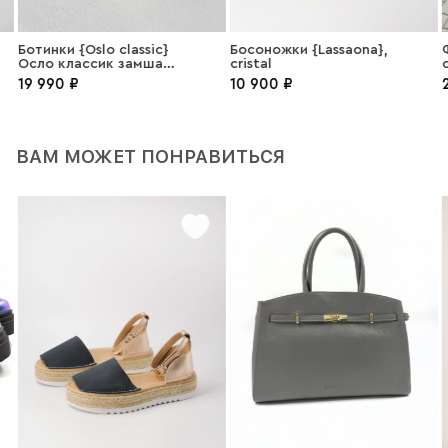
Ботинки {Oslo classic}
Босоножки {Lassaona},
Осло классик замша
cristal
коралл
19 990 ₽
10 900 ₽
2
ВАМ МОЖЕТ ПОНРАВИТЬСЯ