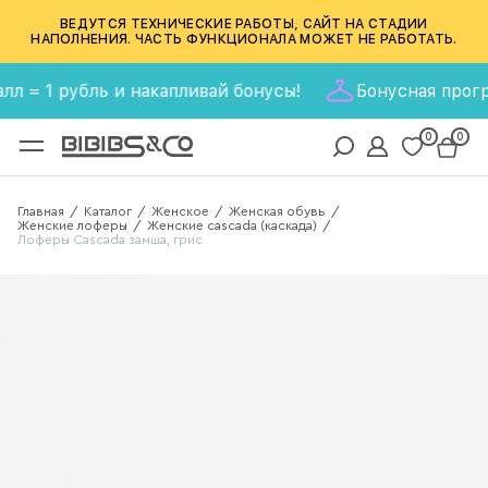
ВЕДУТСЯ ТЕХНИЧЕСКИЕ РАБОТЫ, САЙТ НА СТАДИИ
НАПОЛНЕНИЯ. ЧАСТЬ ФУНКЦИОНАЛА МОЖЕТ НЕ РАБОТАТЬ.
 1 рубль и накапливай бонусы!
Бонусная программа
0
0
Главная
Каталог
Женское
Женская обувь
/
/
/
/
Женские лоферы
Женские cascada (каскада)
/
/
Лоферы Cascada замша, грис