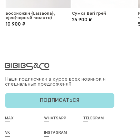
Босоножки {Lassaona},
Сумка Bari грей
Р
ejeo(черный -золото)
25 900 ₽
10 900 ₽
5
Наши подписчики в курсе всех новинок и
специальных предложений
ПОДПИСАТЬСЯ
MAX
WHATSAPP
TELEGRAM
VK
INSTAGRAM