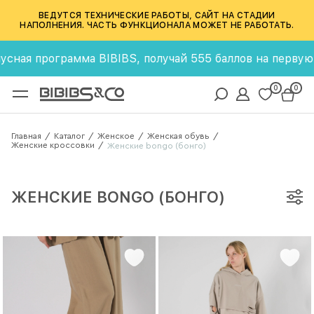
ВЕДУТСЯ ТЕХНИЧЕСКИЕ РАБОТЫ, САЙТ НА СТАДИИ
НАПОЛНЕНИЯ. ЧАСТЬ ФУНКЦИОНАЛА МОЖЕТ НЕ РАБОТАТЬ.
ная программа BIBIBS, получай 555 баллов на первую пок
0
0
Главная
Каталог
Женское
Женская обувь
/
/
/
/
Женские кроссовки
/
Женские bongo (бонго)
ЖЕНСКИЕ BONGO (БОНГО)