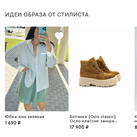
ИДЕИ ОБРАЗА ОТ СТИЛИСТА
Юбка Ами зеленая
Ботинки {Oslo classic}
К
Осло классик замша
1 690 ₽
виски
17 900 ₽
8