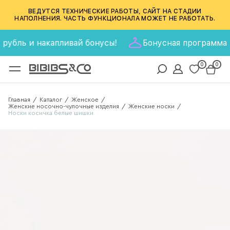
ВЕДУТСЯ ТЕХНИЧЕСКИЕ РАБОТЫ, САЙТ НА СТАДИИ
НАПОЛНЕНИЯ. ЧАСТЬ ФУНКЦИОНАЛА МОЖЕТ НЕ РАБОТАТЬ.
бль и накапливай бонусы!
Бонусная программа BIBIB
0
0
Главная
Каталог
Женское
/
/
/
Женские носочно-чулочные изделия
Женские носки
/
/
Носки косичка белые шишки