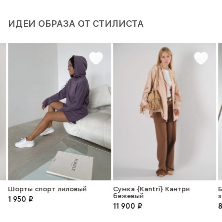
ИДЕИ ОБРАЗА ОТ СТИЛИСТА
Шорты спорт лиловый
Сумка {Kantri} Кантри
Б
бежевый
1 950 ₽
11 900 ₽
8