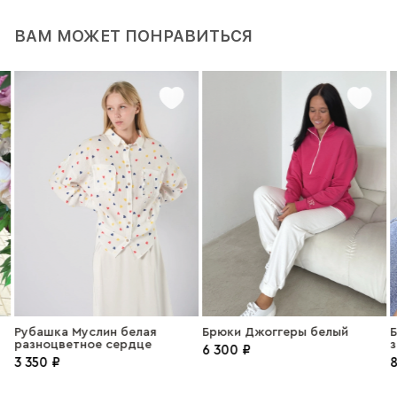
ВАМ МОЖЕТ ПОНРАВИТЬСЯ
Рубашка Mуслин белая
Брюки Джоггеры белый
Б
разноцветное сердце
з
6 300 ₽
3 350 ₽
8