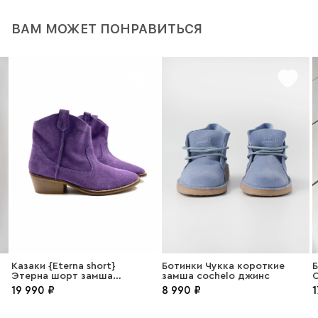
ВАМ МОЖЕТ ПОНРАВИТЬСЯ
Казаки {Eterna short}
Ботинки Чукка короткие
Б
Этерна шорт замша
замша cochelo джинс
лаванда
19 990 ₽
8 990 ₽
1