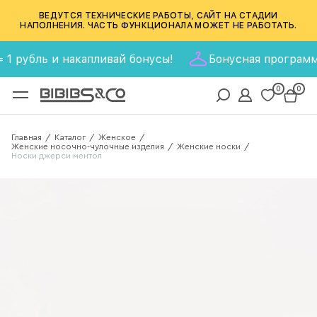
ВЕДУТСЯ ТЕХНИЧЕСКИЕ РАБОТЫ, САЙТ НА СТАДИИ
НАПОЛНЕНИЯ. ЧАСТЬ ФУНКЦИОНАЛА МОЖЕТ НЕ РАБОТАТЬ.
рубль и накапливай бонусы!
Бонусная программа BIB
0
0
Главная
Каталог
Женское
/
/
/
Женские носочно-чулочные изделия
Женские носки
/
/
Носки джерси ментол