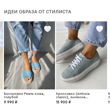
ИДЕИ ОБРАЗА ОТ СТИЛИСТА
Босоножки Реаль кожа,
Кроссовки {Amlusia
К
голубой
classic}, Амлюсиа
классик,замша голубой
9 990 ₽
15 900 ₽
1