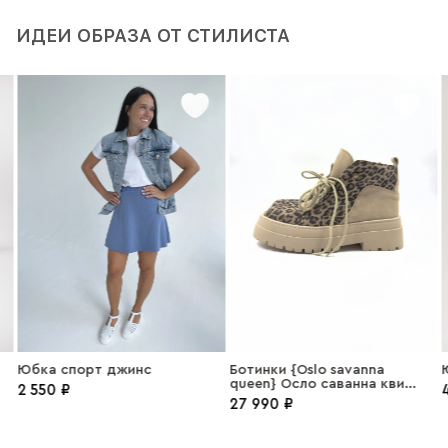
ИДЕИ ОБРАЗА ОТ СТИЛИСТА
Юбка спорт джинс
Ботинки {Oslo savanna
Ю
queen} Осло саванна квин
2 550 ₽
4
замша бежевый
27 990 ₽