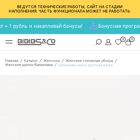
ВЕДУТСЯ ТЕХНИЧЕСКИЕ РАБОТЫ, САЙТ НА СТАДИИ
НАПОЛНЕНИЯ. ЧАСТЬ ФУНКЦИОНАЛА МОЖЕТ НЕ РАБОТАТЬ.
1 рубль и накапливай бонусы!
Бонусная программа B
0
0
Главная
Каталог
Женское
Женские головные уборы
/
/
/
/
Женские шапки-балаклавы
/
Балаклава какао крупная вязка