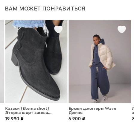
ВАМ МОЖЕТ ПОНРАВИТЬСЯ
Казаки {Eterna short}
Брюки джоггеры Wave
Этерна шорт замша
Джинс
з
черный
19 990 ₽
5 900 ₽
8