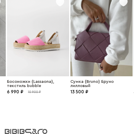
Босоножки {Lassaona},
Сумка {Bruno} Бруно
текстиль bubble
лилловый
6 990 ₽
13 500 ₽
5
10 900 ₽