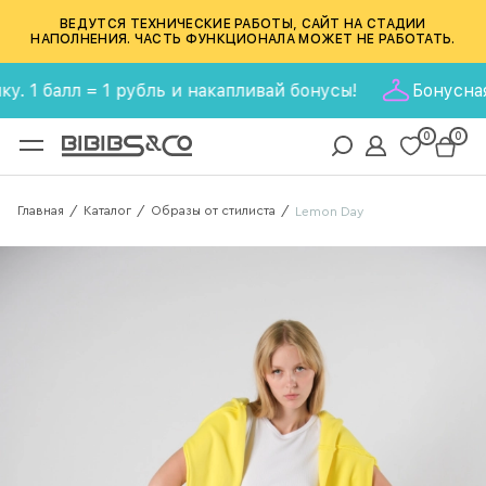
ВЕДУТСЯ ТЕХНИЧЕСКИЕ РАБОТЫ, САЙТ НА СТАДИИ
НАПОЛНЕНИЯ. ЧАСТЬ ФУНКЦИОНАЛА МОЖЕТ НЕ РАБОТАТЬ.
алл = 1 рубль и накапливай бонусы!
Бонусная прогр
0
0
Главная
Каталог
Образы от стилиста
/
/
/
Lemon Day