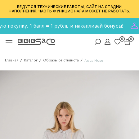
ВЕДУТСЯ ТЕХНИЧЕСКИЕ РАБОТЫ, САЙТ НА СТАДИИ
НАПОЛНЕНИЯ. ЧАСТЬ ФУНКЦИОНАЛА МОЖЕТ НЕ РАБОТАТЬ.
упку. 1 балл = 1 рубль и накапливай бонусы!
Бонус
0
0
Главная
Каталог
Образы от стилиста
/
/
/
Aqua Muse