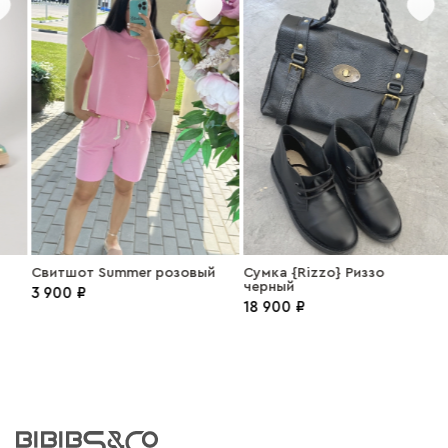
Свитшот Summer розовый
Сумка {Rizzo} Риззо
черный
3 900 ₽
18 900 ₽