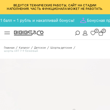
ВЕДУТСЯ ТЕХНИЧЕСКИЕ РАБОТЫ, САЙТ НА СТАДИИ
НАПОЛНЕНИЯ. ЧАСТЬ ФУНКЦИОНАЛА МОЖЕТ НЕ РАБОТАТЬ.
лл = 1 рубль и накапливай бонусы!
Бонусная програ
0
0
Главная
Каталог
Детское
Шорты детские
/
/
/
/
шорты ART 7-9 бежевый