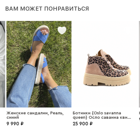
ВАМ МОЖЕТ ПОНРАВИТЬСЯ
Женские сандалии, Реаль,
Ботинки {Oslo savanna
синий
queen} Осло саванна квин
замша пудра
9 990 ₽
25 900 ₽