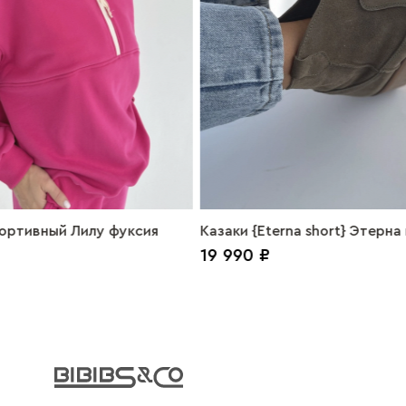
ортивный Лилу фуксия
Казаки {Eterna short} Этерна
19 990 ₽
замша хаки