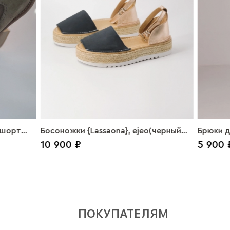
 шорт
Босоножки {Lassaona}, ejeo(черный
Брюки д
10 900 ₽
5 900 
-золото)
ПОКУПАТЕЛЯМ