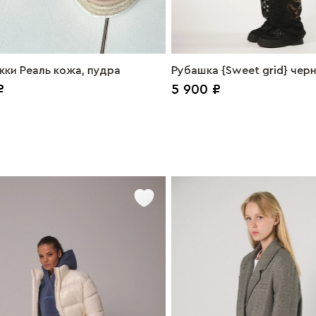
ки Реаль кожа, пудра
Рубашка {Sweet grid} чер
₽
5 900 ₽