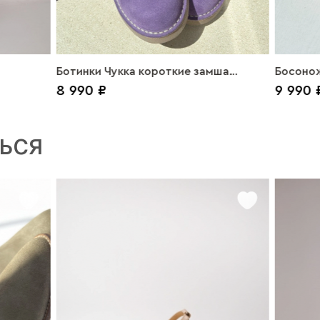
Ботинки Чукка короткие замша
Босонож
8 990 ₽
9 990 
сиреневый
ЬСЯ