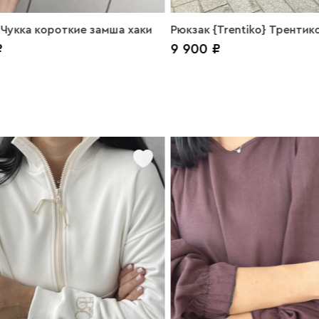
 Чукка короткие замша хаки
Рюкзак {Trentiko} Трентик
₽
9 900 ₽
желтый