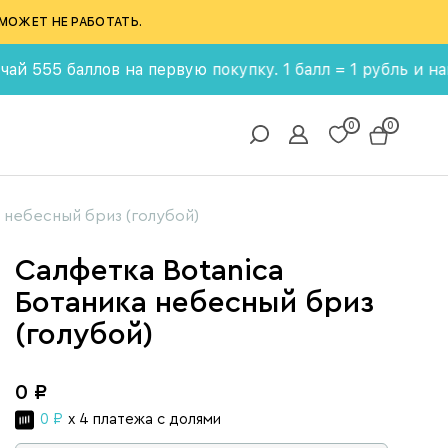
МОЖЕТ НЕ РАБОТАТЬ.
 баллов на первую покупку. 1 балл = 1 рубль и накаплив
0
0
 небесный бриз (голубой)
Салфетка Botanica
Ботаника небесный бриз
(голубой)
0 ₽
0 ₽
x 4 платежа с долями