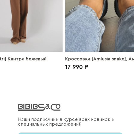
tri} Кантри бежевый
Кроссовки {Amlusia snake}, 
17 990 ₽
снейк, болония, джинс
Наши подписчики в курсе всех новинок и
специальных предложений